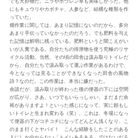
でも大好物だ。ニラやホウレン草も美味しかった。他
にもキュウリやカボチャ、人参など、結構な種類を作
っていた。
畑作業に関しては、あまり記憶にないのだから、多分
あまり手伝っていなかったのだろう。でも肥料を与え
た記憶は鮮明に残っている。肥料というと聞こえがい
いが人糞である。自分たちの排泄物を使う究極のリサ
イクル活動。当然、その頃の田舎は汲み取りトイレだ
から、自分たちで汲み取って運ぶ作業があるわけで、
今となっては見ることができなくなった田舎の風物
詩？なのだ。この作業は、本当に嫌だった。
余談だが、汲み取りが終わった後の便器の下には空間
が広がり、さあ、いつでもいらっしゃい、まだまだ余
裕がありますよ！といった感じになって、実に頼もし
いトイレと生まれ変わる（笑）。これは、冬場になっ
て便器の下がコチコチになってどんどん浅くなり、こ
のまま行くとヤバイ！ こんな経験をしたことのある
人にしか分からない「トイレあるある」ではないだろ