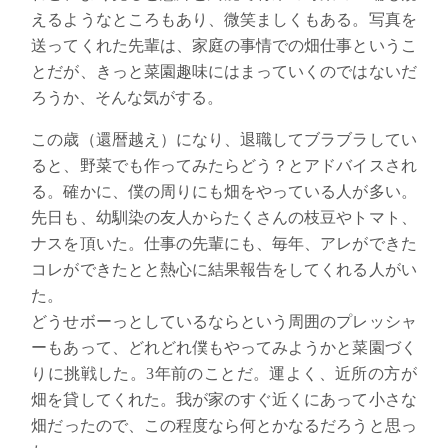
えるようなところもあり、微笑ましくもある。写真を
送ってくれた先輩は、家庭の事情での畑仕事というこ
とだが、きっと菜園趣味にはまっていくのではないだ
ろうか、そんな気がする。
この歳（還暦越え）になり、退職してブラブラしてい
ると、野菜でも作ってみたらどう？とアドバイスされ
る。確かに、僕の周りにも畑をやっている人が多い。
先日も、幼馴染の友人からたくさんの枝豆やトマト、
ナスを頂いた。仕事の先輩にも、
毎年、アレができた
コレができたとと
熱心に結果報告をしてくれる人がい
た。
どうせボーっとしているならという周囲のプレッシャ
ーもあって、
どれどれ僕もやってみようかと
菜園づく
りに挑戦した。
3年前のことだ。
運よく、
近所の方が
畑を貸してくれた。我が家のすぐ近くにあって小さな
畑
だったので、この程度なら何とかなるだろうと思っ