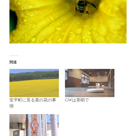
関連
安平町に見る菜の花の事
GWは美唄で
情