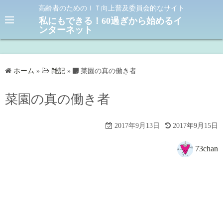
コ
高齢者のためのＩＴ向上普及委員会的なサイト
ン
私にもできる！60過ぎから始めるイ
ンターネット
テ
ン
ツ
へ
ホーム
»
雑記
»
菜園の真の働き者
ス
キ
菜園の真の働き者
ッ
プ
2017年9月13日
2017年9月15日
73chan