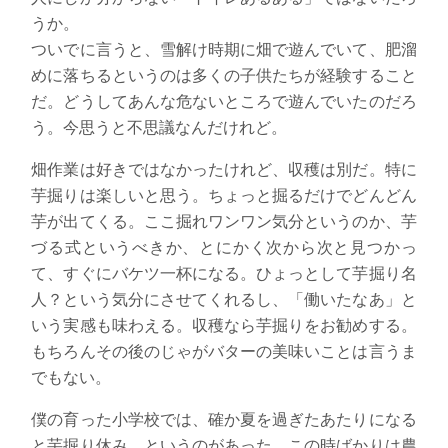
うか。
ついでに言うと、雪解け時期に畑で遊んでいて、肥溜
めに落ちるというのは多くの子供たちが経験すること
だ。どうしてあんな危ないところで遊んでいたのだろ
う。今思うと不思議なんだけれど。
畑作業は好きではなかったけれど、収穫は別だ。特に
芋掘りは楽しいと思う。ちょっと掘るだけでどんどん
芋が出てくる。ここ掘れワンワン気分というのか、芋
づる式というべきか、とにかく次から次と見つかっ
て、すぐにバケツ一杯になる。ひょっとして芋掘り名
人？という気分にさせてくれるし、「働いたなあ」と
いう実感も味わえる。収穫なら芋掘りをお勧めする。
もちろんその後のじゃがバターの美味いことは言うま
でもない。
僕の育った小学校では、確か夏を過ぎたあたりになる
と芋掘り休み、というのがあった。この時ばかりは農