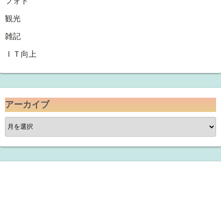
フォト
観光
雑記
ＩＴ向上
アーカイブ
ア
ー
カ
イ
ブ