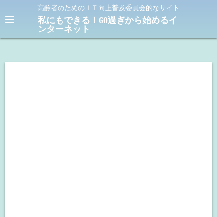
コ
高齢者のためのＩＴ向上普及委員会的なサイト
ン
私にもできる！60過ぎから始めるイ
ンターネット
テ
ン
ツ
へ
ス
キ
ッ
プ