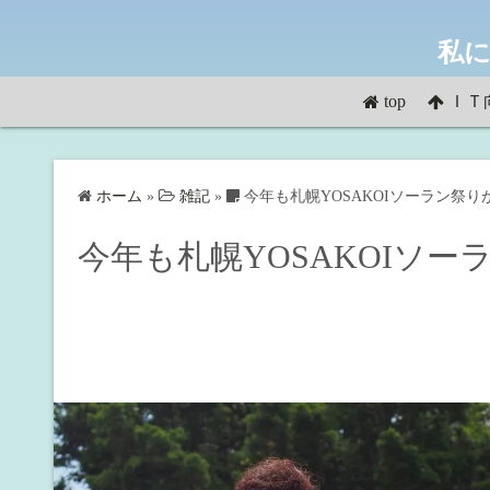
コ
ン
私に
テ
ン
top
ＩＴ
ツ
へ
ス
ホーム
»
雑記
»
今年も札幌YOSAKOIソーラン祭り
キ
ッ
今年も札幌YOSAKOIソ
プ