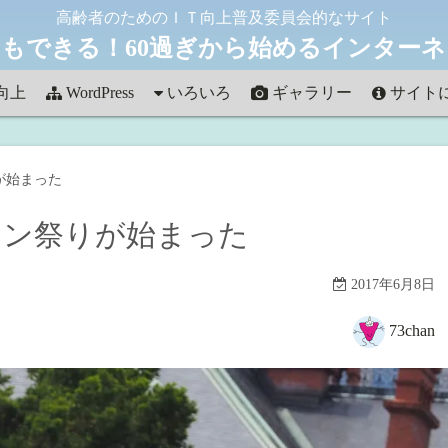
高齢者のためのＩＴ向上普及委員会的なサイト
もできる！60過ぎから始めるインター
向上
WordPress
いろいろ
ギャラリー
サイト
雑記
Art in HAWAII
お問い合
が始まった
フォト
Autumn Collection
ーラン祭りが始まった
観光
french street
ほっかいどう
2017年6月8日
これって何？
73chan