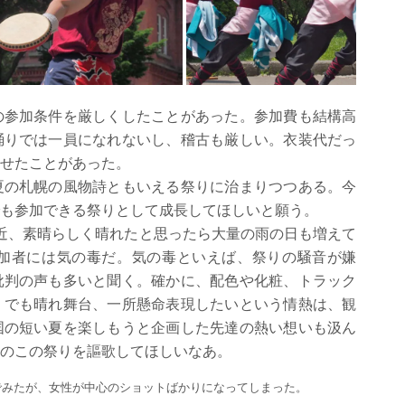
の参加条件を厳しくしたことがあった。参加費も結構高
踊りでは一員になれないし、稽古も厳しい。衣装代だっ
せたことがあった。
夏の札幌の風物詩ともいえる祭りに治まりつつある。今
も参加できる祭りとして成長してほしいと願う。
近、素晴らしく晴れたと思ったら大量の雨の日も増えて
加者には気の毒だ。気の毒といえば、祭りの騒音が嫌
批判の声も多いと聞く。確かに、配色や化粧、トラック
。でも晴れ舞台、一所懸命表現したいという情熱は、観
国の短い夏を楽しもうと企画した先達の熱い想いも汲ん
のこの祭りを謳歌してほしいなあ。
でみたが、女性が中心のショットばかりになってしまった。