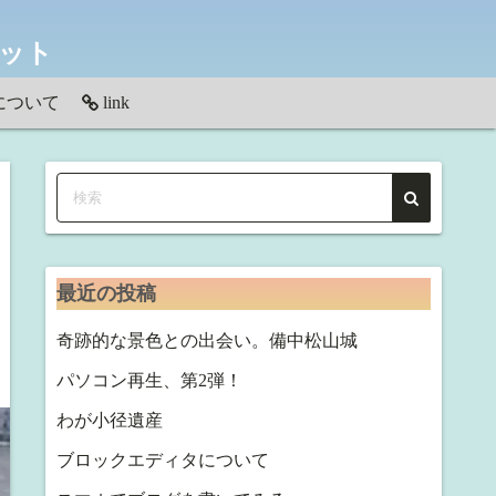
ネット
について
link
わせ
最近の投稿
奇跡的な景色との出会い。備中松山城
パソコン再生、第2弾！
わが小径遺産
ブロックエディタについて