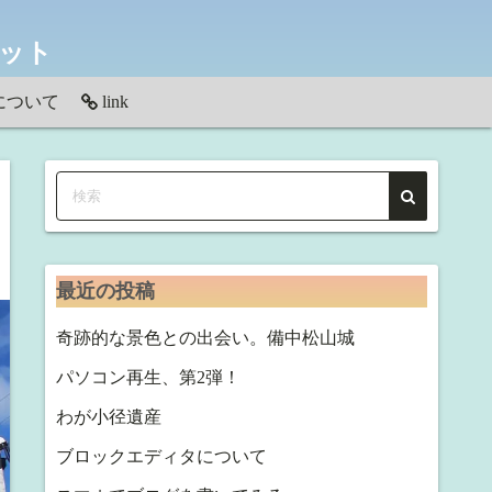
ネット
について
link
わせ
最近の投稿
奇跡的な景色との出会い。備中松山城
パソコン再生、第2弾！
わが小径遺産
ブロックエディタについて