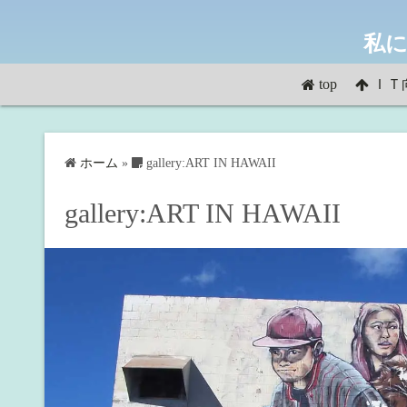
コ
ン
私に
テ
ン
top
ＩＴ
ツ
へ
ス
ホーム
»
gallery:ART IN HAWAII
キ
ッ
gallery:ART IN HAWAII
プ