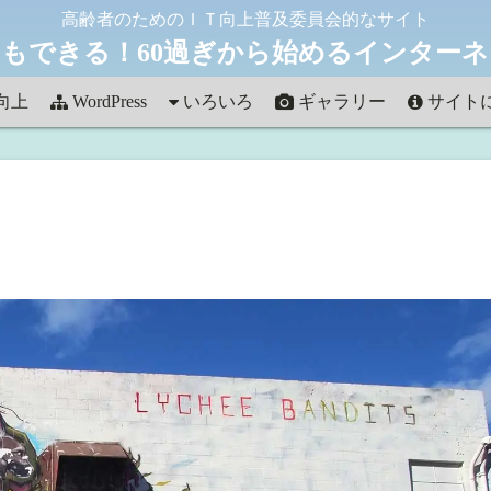
高齢者のためのＩＴ向上普及委員会的なサイト
もできる！60過ぎから始めるインター
向上
WordPress
いろいろ
ギャラリー
サイト
雑記
Art in HAWAII
お問い合
フォト
Autumn Collection
観光
french street
ほっかいどう
これって何？