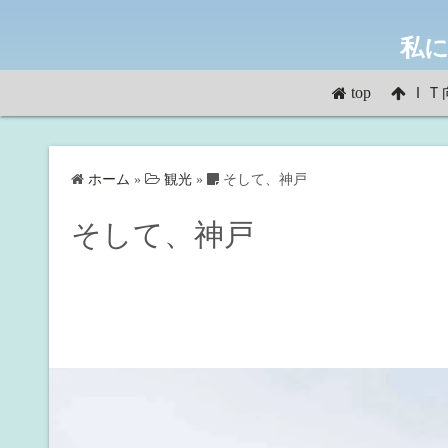
コ
ン
私に
テ
ン
top
ＩＴ
ツ
へ
ス
ホーム
»
観光
»
そして、神戸
キ
ッ
そして、神戸
プ