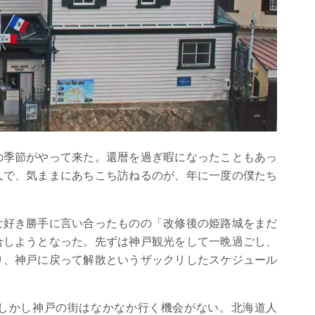
の季節がやって来た。還暦を過ぎ暇になったこともあっ
人で、気ままにあちこち訪ねるのが、年に一度の僕たち
な好き勝手に言い合ったものの「改修後の姫路城をまだ
合しようとなった。先ずは神戸観光をして一晩過ごし、
り、神戸に戻って解散というザックリしたスケジュール
しかし神戸の街はなかなか行く機会がない。北海道人