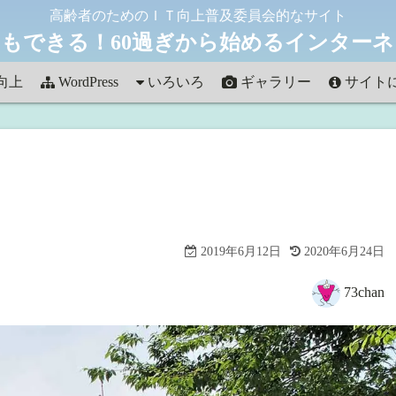
高齢者のためのＩＴ向上普及委員会的なサイト
もできる！60過ぎから始めるインター
向上
WordPress
いろいろ
ギャラリー
サイト
雑記
Art in HAWAII
お問い合
フォト
Autumn Collection
観光
french street
ほっかいどう
2019年6月12日
2020年6月24日
これって何？
73chan