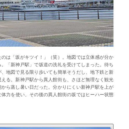
たのは「坂がキツイ！」（笑）。地図では立体感が分か
る。「新神戸駅」で
坂道の洗礼を受けてしまった
。待ち
が、地図で見る限り歩いても簡単そうだし、地下鉄と新
思える。新神戸駅から異人館街も、さほど無理なく観光
朝から蒸し暑い日だった。分かりにくい新神戸駅を上が
な体力を使い、その後の異人館街の坂ではヒーハー状態