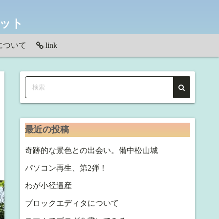
ネット
について
link
わせ
最近の投稿
奇跡的な景色との出会い。備中松山城
パソコン再生、第2弾！
わが小径遺産
ブロックエディタについて