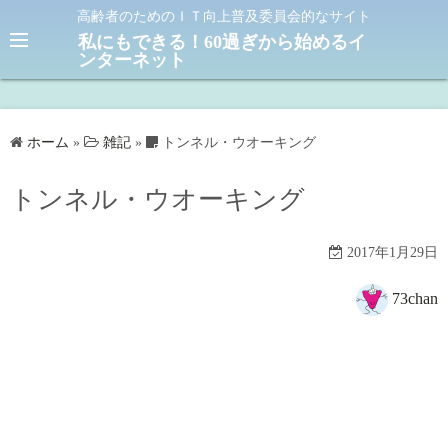
コ
高齢者のためのＩＴ向上普及委員会的なサイト
ン
私にもできる！60過ぎから始めるイ
ンターネット
テ
ン
ツ
へ
ホーム
»
雑記
»
トンネル・ウオーキング
ス
キ
トンネル・ウオーキング
ッ
プ
2017年1月29日
73chan