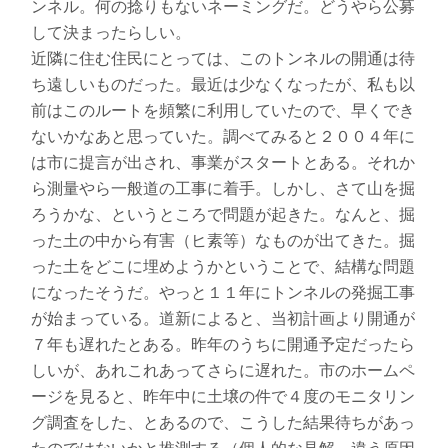
ンネル。何の捻りもないネーミングだ。どうやら公募
して決まったらしい。
近隣に住む住民にとっては、このトンネルの開通は待
ち遠しいものだった。最近は少なくなったが、私も以
前はこのルートを頻繁に利用していたので、早くでき
ないかなあと思っていた。調べてみると２００４年に
は市に提言が出され、事業がスタートとある。それか
ら測量やら一般道の工事に着手。しかし、さて山を掘
ろうかな、というところで問題が起きた。なんと、掘
った土の中から有害（ヒ素等）なものが出てきた。掘
った土をどこに埋めようかということで、結構な問題
になったそうだ。やっと１１年にトンネルの発掘工事
が始まっている。道新によると、当初計画より開通が
７年も遅れたとある。昨年のうちに開通予定だったら
しいが、あれこれあってさらに遅れた。市のホームペ
ージを見ると、昨年中に土壌の件で４度のモニタリン
グ調査をした、とあるので、こうした結果待ちがあっ