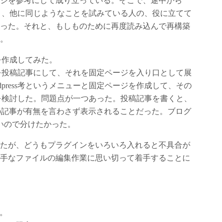
ジを参考にして成り立っている。そこで、途中から
ておき、他に同じようなことを試みている人の、役に立てて
った。それと、もしものために再度読み込んで再構築
。
ジを作成してみた。
更新を投稿記事にして、それを固定ページを入り口として展
press考というメニューと固定ページを作成して、その
方法を検討した。問題点が一つあった。投稿記事を書くと、
s関係の記事が有無を言わさず表示されることだった。ブログ
いので分けたかった。
たが、どうもプラグインをいろいろ入れると不具合が
手なファイルの編集作業に思い切って着手することに
る。