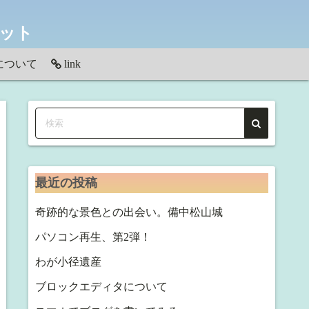
ネット
について
link
わせ
最近の投稿
奇跡的な景色との出会い。備中松山城
パソコン再生、第2弾！
わが小径遺産
ブロックエディタについて