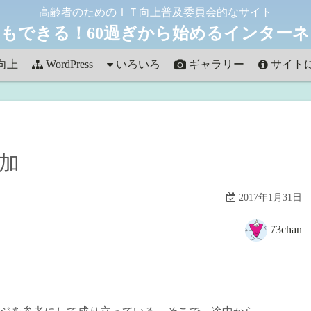
高齢者のためのＩＴ向上普及委員会的なサイト
もできる！60過ぎから始めるインター
向上
WordPress
いろいろ
ギャラリー
サイト
雑記
Art in HAWAII
お問い合
フォト
Autumn Collection
追加
観光
french street
ほっかいどう
2017年1月31日
これって何？
73chan