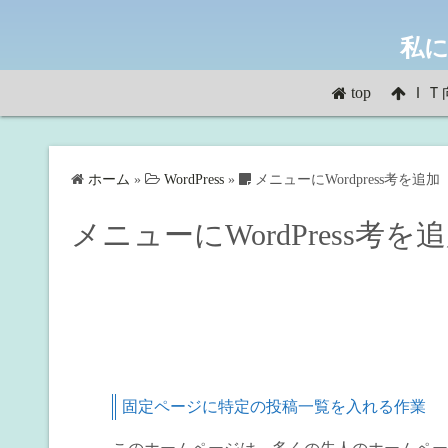
コ
ン
私に
テ
ン
top
ＩＴ
ツ
へ
ス
ホーム
»
WordPress
»
メニューにWordpress考を追加
キ
ッ
メニューにWordPress考を
プ
固定ページに特定の投稿一覧を入れる作業