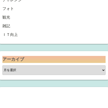
フォト
観光
雑記
ＩＴ向上
アーカイブ
ア
ー
カ
イ
ブ