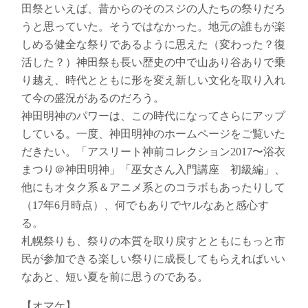
田祭といえば、昔からのそのスジの人たちの祭りだろ
うと思っていた。そうではなかった。地元の誰もが楽
しめる健全な祭りであるように思えた（変わった？復
活した？）神田祭も長い歴史の中で山あり谷ありで乗
り越え、時代とともに形を変え新しい文化を取り入れ
て今の盛況があるのだろう。
神田明神のパワーは、この時代になってさらにアップ
している。一度、神田明神のホームページをご覧いた
だきたい。「アスリート神前コレクション2017〜浴衣
まつり＠神田明神」「巫女さん入門講座 初級編」、
他にもオタク系＆アニメ系とのコラボもあったりして
（17年6月時点）、何でもありでヤルなあと感心す
る。
札幌祭りも、祭りの本質を取り戻すとともにもっと市
民が参加できる楽しい祭りに成長してもらえればいい
なあと、短い夏を前に思うのである。
【オマケ】