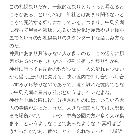
この札幌祭りだが、一般的な祭りとちょっと異なると
ころがある。というのは、神社とはあまり関係ないと
ころで完結する祭りになっている。つまり、中島公園
に行って屋台や露店、あるいはお化け屋敷や見せ物小
屋でというのが札幌祭りのスタンダードな楽しみ方な
のだ。
神輿にあまり興味がない人が多いのも、この辺りに原
因があるのかもしれない。役割分担した祭りだから、
神社に行っても屋台の数が少なく、人の流れも少ない
から盛り上がりに欠ける。狭い境内で押し合いへし合
いするから祭りなのであって、
遠く離れた境内でもな
い中島公園に屋台が並ぶというは、
ヘンだよね。
神社と中島公園に役割分担されたのには、いろいろ大
人の事情があったようだ。大きな理由としては大勢集
まる場所がない！ いや、中島公園の方が多く人が集
まる、というようなことであったような？(真相はど
うだったかなあ。昔のことで、忘れちゃった。) 場所