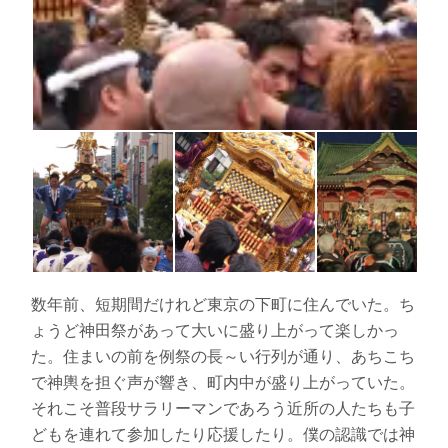
数年前、短期間だけれど東京の下町に住んでいた。ち
ょうど神田祭があって大いに盛り上がって楽しかっ
た。住まいの前を例祭の長～い行列が通り、あちこち
で神輿を担ぐ声が響き、町内中が盛り上がっていた。
それこそ普段サラリーマンであろう近所の人たちも子
どもを連れて参加したり応援したり。僕の認識では神