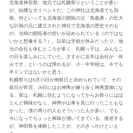
北海道神宮祭、地元では札幌祭りということが多い
が、結構な大イベントだ。この神社は北海道でも別
格。何といっても北海道の開拓の父「島義勇」の壮大
な計画の元に建立された神社で北海道の歴史そのも
の、当時の開拓者の想いが込められている（のではな
いかと想像する？）。以前は学校が休みだったり、地
元の会社も休むところが多く、札幌っ子は、みんなこ
の日を楽しみにしていた。さすがに近年は会社が「休
みです」というのは憚れるが、小・中学校は、今でも
半ドンではないかと思う。
札幌祭りは6月15日が例祭日と決められていて、その
前日が宵宮、16日にはお神輿が練り歩く神輿渡御にな
る。実は、札幌に住むようになってからお祭りにはほ
とんど興味がなく、神輿や山車を見に行ったこともな
かった。僕の周りの人もそういった人が多い。でも、
今になってちょっと興味が湧いてきている。後述する
が、神田祭を体験したことが、そのきっかけといえ