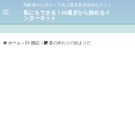
コ
高齢者のためのＩＴ向上普及委員会的なサイト
ン
私にもできる！60過ぎから始めるイ
ンターネット
テ
ン
ツ
へ
ホーム
»
雑記
»
夏の終わりの始まりだ
ス
キ
ッ
プ