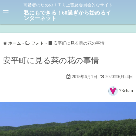
コ
高齢者のためのＩＴ向上普及委員会的なサイト
ン
私にもできる！60過ぎから始めるイ
ンターネット
テ
ン
ツ
へ
ホーム
»
フォト
»
安平町に見る菜の花の事情
ス
キ
安平町に見る菜の花の事情
ッ
プ
2018年6月1日
2020年6月24日
73chan