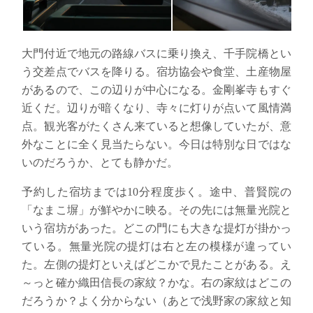
大門付近で地元の路線バスに乗り換え、千手院橋とい
う交差点でバスを降りる。宿坊協会や食堂、土産物屋
があるので、この辺りが中心になる。金剛峯寺もすぐ
近くだ。
辺りが暗くなり、寺々に灯りが点いて風情満
点。観光客がたくさん来ていると想像していたが、意
外なことに全く見当たらない。今日は特別な日ではな
いのだろうか、とても静かだ。
予約した宿坊までは10分程度歩く。途中、普賢院の
「なまこ塀」が鮮やかに映る。その先には無量光院と
いう宿坊があった。どこの門にも大きな提灯が掛かっ
ている。無量光院の提灯は右と左の模様が違ってい
た。左側の提灯といえばどこかで見たことがある。え
～っと確か
織田信長の家紋？かな。右の家紋はどこの
だろうか？よく分からない（あとで浅野家の家紋と知