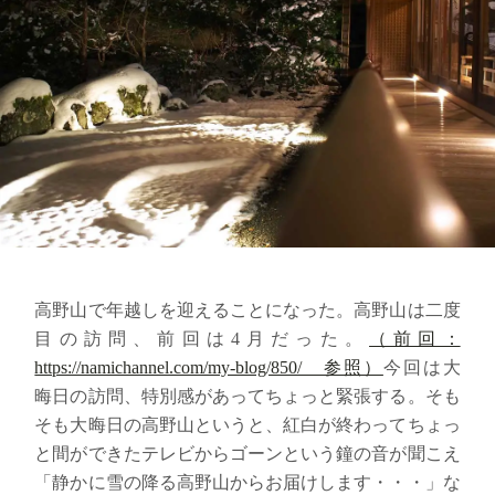
高野山で年越しを迎えることになった。高野山は二度
目の訪問、前回は4月だった。
（前回：
https://namichannel.com/my-blog/850/ 参照）
今回は大
晦日の訪問、特別感があってちょっと緊張する。そも
そも大晦日の高野山というと、紅白が終わってちょっ
と間ができたテレビから
ゴーンという鐘の音が聞こえ
「静かに雪の降る高野山からお届けします・・・」な