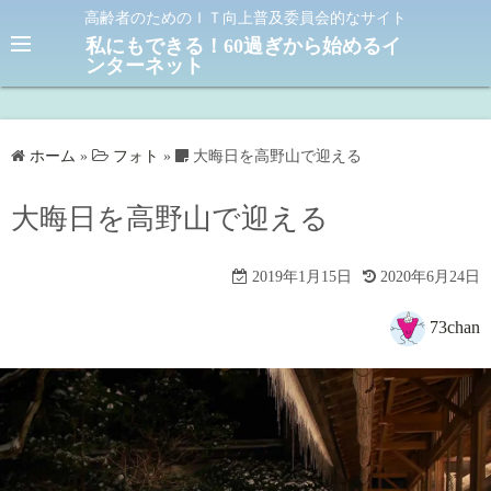
コ
高齢者のためのＩＴ向上普及委員会的なサイト
ン
私にもできる！60過ぎから始めるイ
ンターネット
テ
ン
ツ
へ
ホーム
»
フォト
»
大晦日を高野山で迎える
ス
キ
大晦日を高野山で迎える
ッ
プ
2019年1月15日
2020年6月24日
73chan