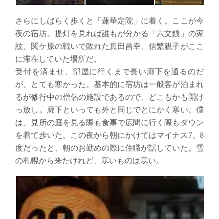
さらにしばらく歩くと「蓮華定院」に着く。ここが今
夜の宿坊。提灯を見れば誰もが分かる「六文銭」の家
紋。関ケ原の戦いで敗れた真田昌幸、信繁親子がここ
に滞在していた場所だ。
受付を済ませ、部屋に行くまで長い廊下を通るのだ
が、とても寒かった。基本的に宿坊は一般客が泊まれ
るが修行中の僧侶の施設であるので、どこもかも開け
っ放し。廊下といっても外と同じでとにかく寒い。僕
は、見所の庭を見る際も食事で広間に行く際もダウン
を着て歩いた。この夜から朝にかけてはマイナス7、8
度だったと、朝のお勤めの際に住職が話していた。雪
の札幌から来たけれど、寒いものは寒い。