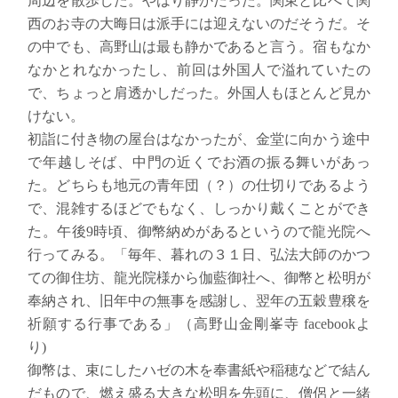
周辺を散歩した。やはり静かだった。関東と比べて関
西のお寺の大晦日は派手には迎えないのだそうだ。そ
の中でも、高野山は最も静かであると言う。宿もなか
なかとれなかったし、前回は外国人で溢れていたの
で、ちょっと肩透かしだった。外国人もほとんど見か
けない。
初詣に付き物の屋台はなかったが、金堂に向かう途中
で年越しそば、中門の近くでお酒の振る舞いがあっ
た。どちらも地元の青年団（？）の仕切りであるよう
で、混雑するほどでもなく、しっかり戴くことができ
た。午後9時頃、御幣納めがあるというので龍光院へ
行ってみる。「毎年、暮れの３１日、弘法大師のかつ
ての御住坊、龍光院様から伽藍御社へ、御幣と松明が
奉納され、旧年中の無事を感謝し、翌年の五穀豊穣を
祈願する行事である」（高野山金剛峯寺 facebookよ
り)
御幣
は、束にしたハゼの木を奉書紙や稲穂などで結ん
だもので、
燃え盛る大きな松明を先頭に、
僧侶と一緒