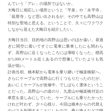
んていう「アレ」の場所ではないか
。
大晦日に相応しい場所というと「平泉」や「永平寺」
「延暦寺」など思い出されるが、その中でも高野山は
特別な聖地と思える。ということで、久々にワクワク
しながら迎えた大晦日を紹介したい。
大晦日当日、目的地の高野山は思いのほか遠い。昼過
ぎに関空に着いてすぐに電車に乗車したにも関わら
ず、高野山に近くなったころには薄暗くなった。標高
が1,000メートル近くあるので想像していたよりも気
温が低い。
計画当初、橋本駅から電車を乗り継いで極楽橋駅へ。
さらにケーブルで高野山に行くつもりだったのだが、
あいにくケーブルが改修中。でしばらく運休というこ
とだった。
高野山への道のり、九度山や極楽橋付近の
車窓を楽しみにしていた。ケーブルにも乗りたかった
けれど叶わず、少々心残り。今回は
橋本からの代替え
のバスを利用することにしたので、乗り換えなどで随