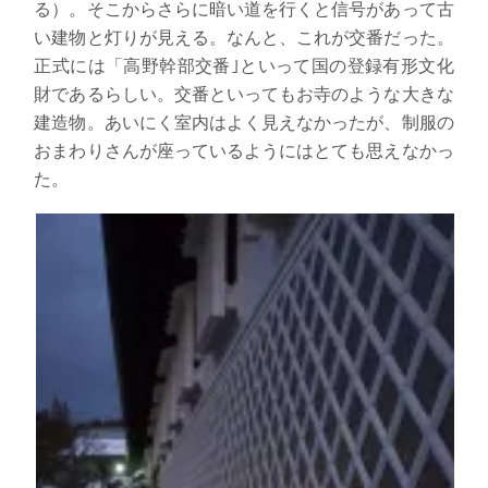
る）。そこからさらに暗い道を
行くと信号があって古
い建物と灯りが見える。なんと、これが交番だった。
正式には「高野幹部交番｣といって国の登録有形文化
財であるらしい。交番といってもお寺のような大きな
建造物。あいにく室内はよく見えなかったが、制服の
おまわりさんが座っているようにはとても思えなかっ
た。